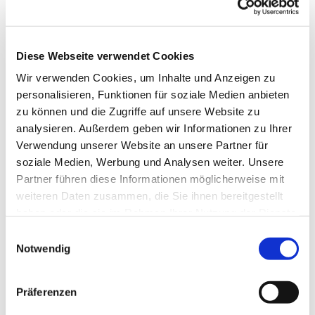
Diese Webseite verwendet Cookies
Donnerstag, 14. Oktober 2027,
Wir verwenden Cookies, um Inhalte und Anzeigen zu
19:30 Uhr
personalisieren, Funktionen für soziale Medien anbieten
zu können und die Zugriffe auf unsere Website zu
Gemeindezentrum, Südwall 5,
analysieren. Außerdem geben wir Informationen zu Ihrer
46282 Dorsten
Verwendung unserer Website an unsere Partner für
soziale Medien, Werbung und Analysen weiter. Unsere
Partner führen diese Informationen möglicherweise mit
Uwe Rudnik
weiteren Daten zusammen, die Sie ihnen bereitgestellt
haben oder die sie im Rahmen Ihrer Nutzung der Dienste
gesammelt haben.
Einwilligungsauswahl
Notwendig
Präferenzen