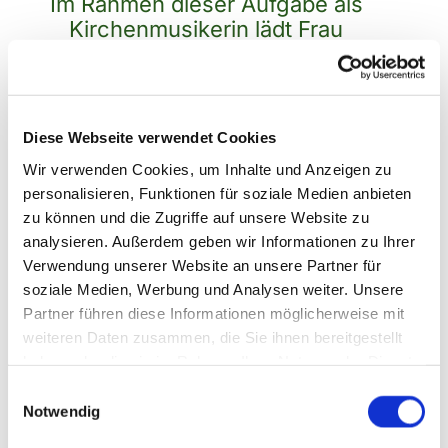
Im Rahmen dieser Aufgabe als
Kirchenmusikerin lädt Frau
Wienroth nun regelmäßig zu
Klang-Wort-Gottesdiensten ein
und bietet verschiedene
musikalische Projekte an.
Diese Webseite verwendet Cookies
Wir verwenden Cookies, um Inhalte und Anzeigen zu
personalisieren, Funktionen für soziale Medien anbieten
zu können und die Zugriffe auf unsere Website zu
analysieren. Außerdem geben wir Informationen zu Ihrer
Verwendung unserer Website an unsere Partner für
Klang-Wort-Gottesdienst
soziale Medien, Werbung und Analysen weiter. Unsere
Partner führen diese Informationen möglicherweise mit
weiteren Daten zusammen, die Sie ihnen bereitgestellt
Ein Klang-Wort-Gottesdienst verbindet
haben oder die sie im Rahmen Ihrer Nutzung der Dienste
gesammelt haben.
Klang und Wort miteinander. Text und
Einwilligungsauswahl
Notwendig
Musik bilden eine Einheit, so dass diese