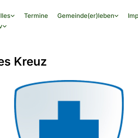
lles
Termine
Gemeinde(er)leben
Imp
v
es Kreuz