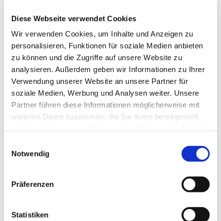
Diese Webseite verwendet Cookies
Wir verwenden Cookies, um Inhalte und Anzeigen zu
Freitag, 5. März 2027, 19:30 Uhr
personalisieren, Funktionen für soziale Medien anbieten
zu können und die Zugriffe auf unsere Website zu
analysieren. Außerdem geben wir Informationen zu Ihrer
Gemeindezentrum, Südwall 5,
Verwendung unserer Website an unsere Partner für
46282 Dorsten
soziale Medien, Werbung und Analysen weiter. Unsere
Partner führen diese Informationen möglicherweise mit
weiteren Daten zusammen, die Sie ihnen bereitgestellt
haben oder die sie im Rahmen Ihrer Nutzung der Dienste
gesammelt haben.
Einwilligungsauswahl
Notwendig
Präferenzen
Statistiken