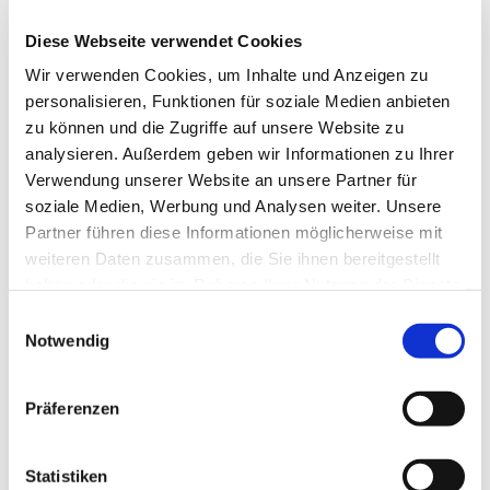
Diese Webseite verwendet Cookies
Wir verwenden Cookies, um Inhalte und Anzeigen zu
Freitag, 2. Juli 2027, 19:30 Uhr
personalisieren, Funktionen für soziale Medien anbieten
zu können und die Zugriffe auf unsere Website zu
analysieren. Außerdem geben wir Informationen zu Ihrer
Gemeindezentrum, Südwall 5,
Verwendung unserer Website an unsere Partner für
46282 Dorsten
soziale Medien, Werbung und Analysen weiter. Unsere
Partner führen diese Informationen möglicherweise mit
weiteren Daten zusammen, die Sie ihnen bereitgestellt
haben oder die sie im Rahmen Ihrer Nutzung der Dienste
gesammelt haben.
Einwilligungsauswahl
Notwendig
Präferenzen
Statistiken