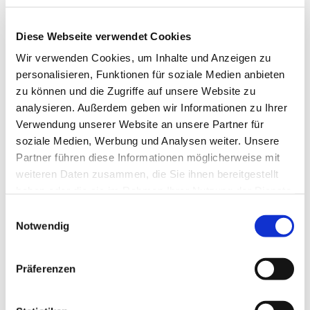
Diese Webseite verwendet Cookies
Wir verwenden Cookies, um Inhalte und Anzeigen zu
Freitag, 12. November 2027, 19:30
personalisieren, Funktionen für soziale Medien anbieten
Uhr
zu können und die Zugriffe auf unsere Website zu
analysieren. Außerdem geben wir Informationen zu Ihrer
Gemeindezentrum, Südwall 5,
Verwendung unserer Website an unsere Partner für
soziale Medien, Werbung und Analysen weiter. Unsere
46282 Dorsten
Partner führen diese Informationen möglicherweise mit
weiteren Daten zusammen, die Sie ihnen bereitgestellt
haben oder die sie im Rahmen Ihrer Nutzung der Dienste
gesammelt haben.
Einwilligungsauswahl
Notwendig
Präferenzen