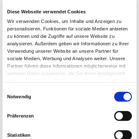
Diese Webseite verwendet Cookies
Wir verwenden Cookies, um Inhalte und Anzeigen zu
Samstag, 3. April 2027, 18:00 Uhr
personalisieren, Funktionen für soziale Medien anbieten
zu können und die Zugriffe auf unsere Website zu
analysieren. Außerdem geben wir Informationen zu Ihrer
Gemeindezentrum, Südwall 5,
Verwendung unserer Website an unsere Partner für
46282 Dorsten
soziale Medien, Werbung und Analysen weiter. Unsere
Partner führen diese Informationen möglicherweise mit
weiteren Daten zusammen, die Sie ihnen bereitgestellt
haben oder die sie im Rahmen Ihrer Nutzung der Dienste
gesammelt haben.
Einwilligungsauswahl
Notwendig
Präferenzen
Statistiken