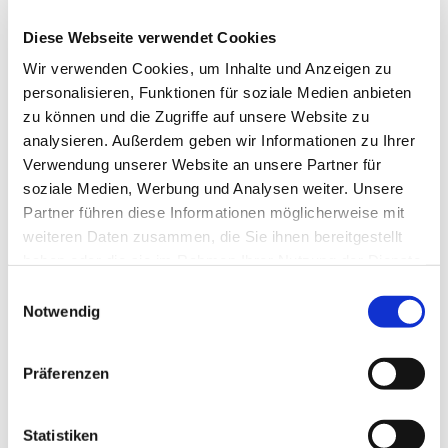
Diese Webseite verwendet Cookies
Wir verwenden Cookies, um Inhalte und Anzeigen zu
Samstag, 22. Mai 2027, 18:00 Uhr
personalisieren, Funktionen für soziale Medien anbieten
zu können und die Zugriffe auf unsere Website zu
analysieren. Außerdem geben wir Informationen zu Ihrer
Gemeindezentrum, Südwall 5,
Verwendung unserer Website an unsere Partner für
46282 Dorsten
soziale Medien, Werbung und Analysen weiter. Unsere
Partner führen diese Informationen möglicherweise mit
weiteren Daten zusammen, die Sie ihnen bereitgestellt
haben oder die sie im Rahmen Ihrer Nutzung der Dienste
gesammelt haben.
Einwilligungsauswahl
Notwendig
Präferenzen
Statistiken