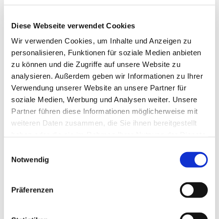
Diese Webseite verwendet Cookies
Wir verwenden Cookies, um Inhalte und Anzeigen zu
Samstag, 22. Januar 2028, 18:00
personalisieren, Funktionen für soziale Medien anbieten
Uhr
zu können und die Zugriffe auf unsere Website zu
analysieren. Außerdem geben wir Informationen zu Ihrer
Gemeindezentrum, Südwall 5,
Verwendung unserer Website an unsere Partner für
soziale Medien, Werbung und Analysen weiter. Unsere
46282 Dorsten
Partner führen diese Informationen möglicherweise mit
weiteren Daten zusammen, die Sie ihnen bereitgestellt
haben oder die sie im Rahmen Ihrer Nutzung der Dienste
gesammelt haben.
Einwilligungsauswahl
Notwendig
Präferenzen