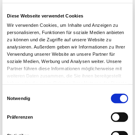
Diese Webseite verwendet Cookies
Wir verwenden Cookies, um Inhalte und Anzeigen zu
Mittwoch, 12. August 2026, 11:30
personalisieren, Funktionen für soziale Medien anbieten
Uhr
zu können und die Zugriffe auf unsere Website zu
analysieren. Außerdem geben wir Informationen zu Ihrer
Gemeindezentrum, Südwall 5,
Verwendung unserer Website an unsere Partner für
soziale Medien, Werbung und Analysen weiter. Unsere
46282 Dorsten, 46282 Dorsten
Partner führen diese Informationen möglicherweise mit
weiteren Daten zusammen, die Sie ihnen bereitgestellt
haben oder die sie im Rahmen Ihrer Nutzung der Dienste
gesammelt haben.
Einwilligungsauswahl
Notwendig
Präferenzen