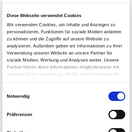
Diese Webseite verwendet Cookies
Wir verwenden Cookies, um Inhalte und Anzeigen zu
Mittwoch, 22. September 2027,
personalisieren, Funktionen für soziale Medien anbieten
11:30 Uhr
zu können und die Zugriffe auf unsere Website zu
analysieren. Außerdem geben wir Informationen zu Ihrer
Gemeindezentrum, Südwall 5,
Verwendung unserer Website an unsere Partner für
soziale Medien, Werbung und Analysen weiter. Unsere
46282 Dorsten, 46282 Dorsten
Partner führen diese Informationen möglicherweise mit
weiteren Daten zusammen, die Sie ihnen bereitgestellt
haben oder die sie im Rahmen Ihrer Nutzung der Dienste
gesammelt haben.
Einwilligungsauswahl
Notwendig
Präferenzen