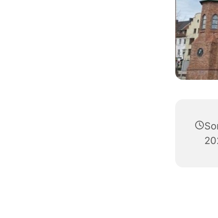
So
20