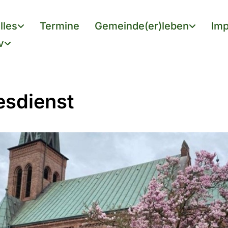
lles
Termine
Gemeinde(er)leben
Imp
v
esdienst