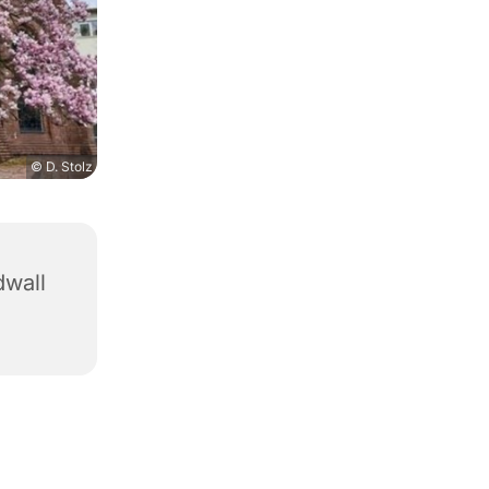
© D. Stolz
dwall