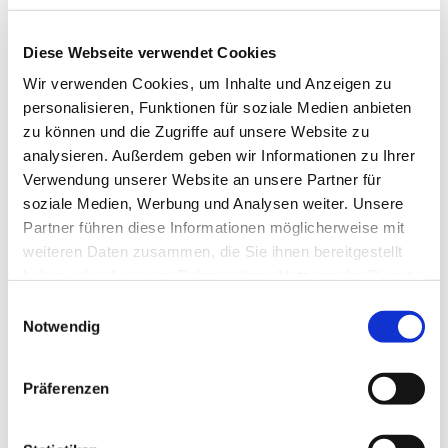
Diese Webseite verwendet Cookies
Wir verwenden Cookies, um Inhalte und Anzeigen zu
Sonntag, 29. November 2026,
personalisieren, Funktionen für soziale Medien anbieten
10:00 Uhr
zu können und die Zugriffe auf unsere Website zu
analysieren. Außerdem geben wir Informationen zu Ihrer
Johanneskirche, Südwall 1, 46282
Verwendung unserer Website an unsere Partner für
soziale Medien, Werbung und Analysen weiter. Unsere
Dorsten
Partner führen diese Informationen möglicherweise mit
weiteren Daten zusammen, die Sie ihnen bereitgestellt
haben oder die sie im Rahmen Ihrer Nutzung der Dienste
gesammelt haben.
Einwilligungsauswahl
Notwendig
Präferenzen