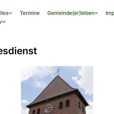
lles
Termine
Gemeinde(er)leben
Imp
v
esdienst