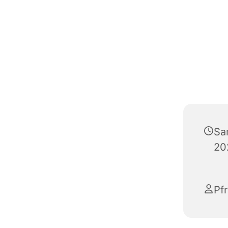
Sa
20
Pf