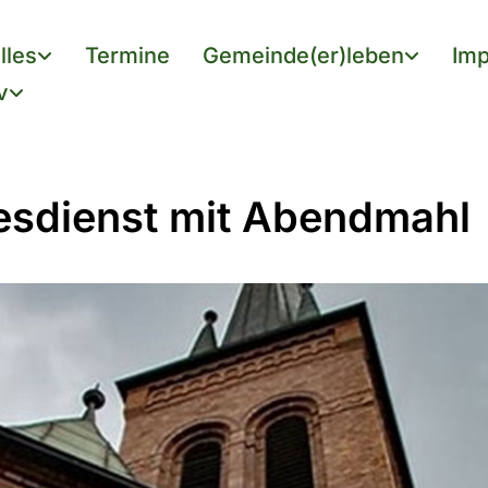
lles
Termine
Gemeinde(er)leben
Imp
v
esdienst mit Abendmahl