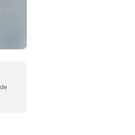
-
ide