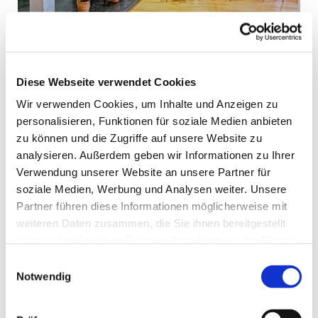
Diese Webseite verwendet Cookies
Donnerstag, 2. Dezember 2027,
Wir verwenden Cookies, um Inhalte und Anzeigen zu
10:00 Uhr
personalisieren, Funktionen für soziale Medien anbieten
zu können und die Zugriffe auf unsere Website zu
Alten- und Pflegeheim St. Anna,
analysieren. Außerdem geben wir Informationen zu Ihrer
Verwendung unserer Website an unsere Partner für
Kirchhellner Allee 111, 46282
soziale Medien, Werbung und Analysen weiter. Unsere
Dorsten
Partner führen diese Informationen möglicherweise mit
weiteren Daten zusammen, die Sie ihnen bereitgestellt
Pfrn. Klapprodt
haben oder die sie im Rahmen Ihrer Nutzung der Dienste
gesammelt haben.
Einwilligungsauswahl
Notwendig