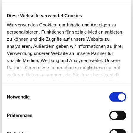
Diese Webseite verwendet Cookies
Wir verwenden Cookies, um Inhalte und Anzeigen zu
Sonntag, 12. September 2027,
personalisieren, Funktionen für soziale Medien anbieten
10:00 Uhr
zu können und die Zugriffe auf unsere Website zu
analysieren. Außerdem geben wir Informationen zu Ihrer
Johanneskirche, Südwall 1, 46282
Verwendung unserer Website an unsere Partner für
soziale Medien, Werbung und Analysen weiter. Unsere
Dorsten
Partner führen diese Informationen möglicherweise mit
weiteren Daten zusammen, die Sie ihnen bereitgestellt
haben oder die sie im Rahmen Ihrer Nutzung der Dienste
gesammelt haben.
Einwilligungsauswahl
Notwendig
Präferenzen