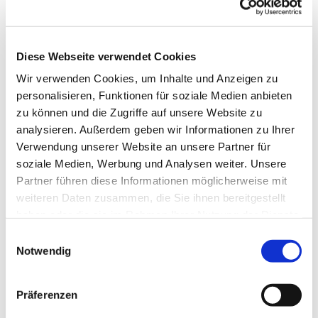
Diese Webseite verwendet Cookies
Mittwoch, 11. März 2026, 16:30 -
Wir verwenden Cookies, um Inhalte und Anzeigen zu
17:30 Uhr
personalisieren, Funktionen für soziale Medien anbieten
zu können und die Zugriffe auf unsere Website zu
Gemeindezentrum, Südwall 5,
analysieren. Außerdem geben wir Informationen zu Ihrer
46282 Dorsten
Verwendung unserer Website an unsere Partner für
soziale Medien, Werbung und Analysen weiter. Unsere
Partner führen diese Informationen möglicherweise mit
Pfrn. Klapprodt
weiteren Daten zusammen, die Sie ihnen bereitgestellt
haben oder die sie im Rahmen Ihrer Nutzung der Dienste
gesammelt haben.
Einwilligungsauswahl
Notwendig
Präferenzen