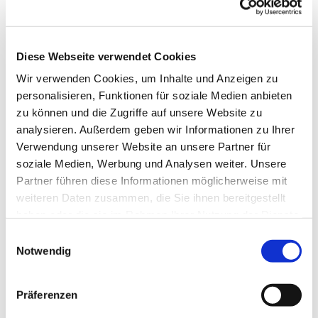
Diese Webseite verwendet Cookies
Dienstag, 7. September 2027,
Wir verwenden Cookies, um Inhalte und Anzeigen zu
20:00 Uhr
personalisieren, Funktionen für soziale Medien anbieten
zu können und die Zugriffe auf unsere Website zu
Ev. Kirche Altendorf-Ulfkotte,
analysieren. Außerdem geben wir Informationen zu Ihrer
Gräwingheide 11, 46282 Dorsten
Verwendung unserer Website an unsere Partner für
soziale Medien, Werbung und Analysen weiter. Unsere
Partner führen diese Informationen möglicherweise mit
Gisela Streppelhoff
weiteren Daten zusammen, die Sie ihnen bereitgestellt
haben oder die sie im Rahmen Ihrer Nutzung der Dienste
gesammelt haben.
Einwilligungsauswahl
Notwendig
Präferenzen