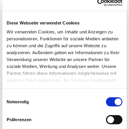
Diese Webseite verwendet Cookies
Dienstag, 15. September 2026,
Wir verwenden Cookies, um Inhalte und Anzeigen zu
20:00 Uhr
personalisieren, Funktionen für soziale Medien anbieten
zu können und die Zugriffe auf unsere Website zu
Ev. Kirche Altendorf-Ulfkotte,
analysieren. Außerdem geben wir Informationen zu Ihrer
Gräwingheide 11, 46282 Dorsten
Verwendung unserer Website an unsere Partner für
soziale Medien, Werbung und Analysen weiter. Unsere
Partner führen diese Informationen möglicherweise mit
Gisela Streppelhoff
weiteren Daten zusammen, die Sie ihnen bereitgestellt
haben oder die sie im Rahmen Ihrer Nutzung der Dienste
gesammelt haben.
Einwilligungsauswahl
Notwendig
Präferenzen