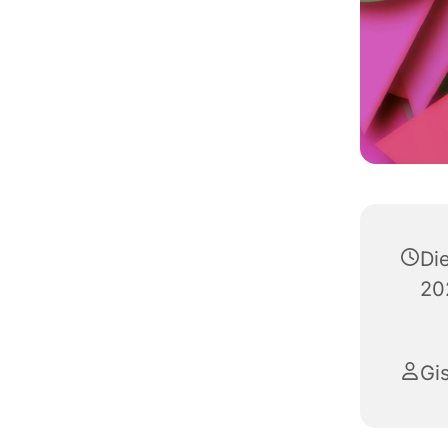
Di
20
Gi