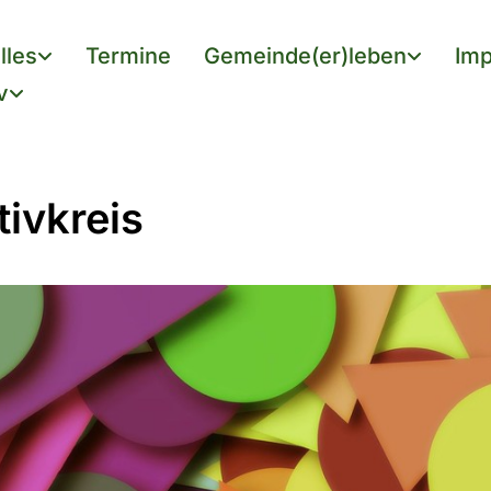
lles
Termine
Gemeinde(er)leben
Imp
v
tivkreis