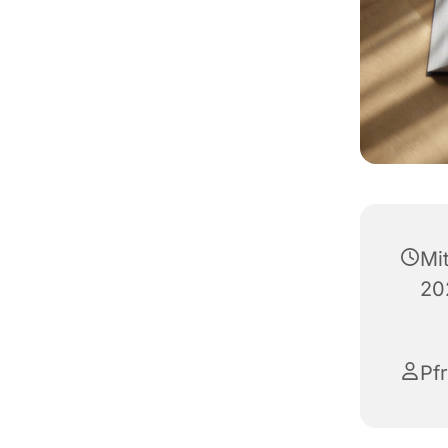
Mi
20
Pf