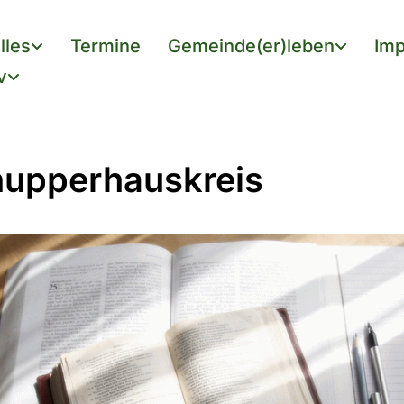
lles
Termine
Gemeinde(er)leben
Imp
v
upperhauskreis